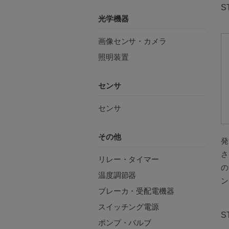
S
光学機器
画像センサ・カメラ
照明装置
センサ
センサ
その他
発
さ
リレー・タイマー
の
温度調節器
ン
ブレーカ・受配電機器
スイッチング電源
S
ポンプ・バルブ