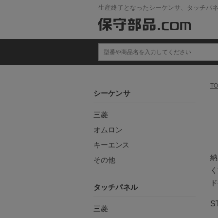
生産終了となったシーケンサ、タッチパ
TO
シーケンサ
三菱
オムロン
キーエンス
納
その他
く
ド
タッチパネル
S
三菱