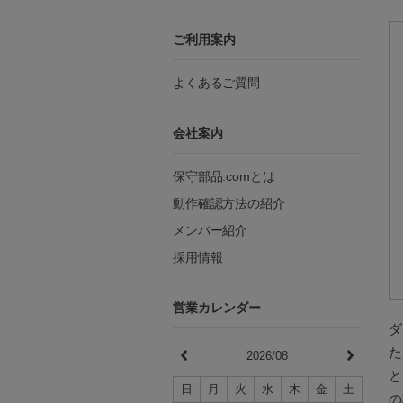
ご利用案内
よくあるご質問
会社案内
保守部品.comとは
動作確認方法の紹介
メンバー紹介
採用情報
営業カレンダー
ダ
た
2026/08
と
日
月
火
水
木
金
土
の