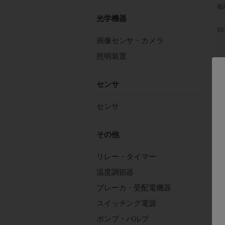
在
光学機器
80
画像センサ・カメラ
照明装置
センサ
センサ
三
(1
￥3
その他
在
リレー・タイマー
温度調節器
80
ブレーカ・受配電機器
スイッチング電源
ポンプ・バルブ