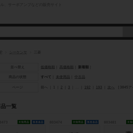
ネル、サーボアンプなどの販売サイト
P
シーケンサ
三菱
並べ替え
低価格順
｜
高価格順
｜
新着順
｜
商品の状態
すべて
｜
未使用品
｜
中古品
ページ
前へ
｜
1
｜
2
｜
3
｜
…
｜
192
｜
193
｜
次へ
[ 3845ア
商品一覧
3473
803474
803481