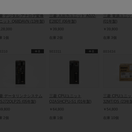
菱 デジタル-アナログ変換
三菱 入出力ユニット A0J2-
三菱 電源ユニット
ニット Q68DAVN (13年製)
E28DT (06年製)
(01年製)
28,000
￥39,800
￥39,800
庫 1個
在庫 2個
在庫 3個
3310
903311
803434
菱 データリンクシステム
三菱 CPUユニット
三菱 CPUユニット
SJ72QLP25 (05年製)
Q2ASHCPU-S1 (01年製)
32MT/DS (23年
9,800
￥64,800
￥54,800
庫 2個
在庫 1個
在庫 10個