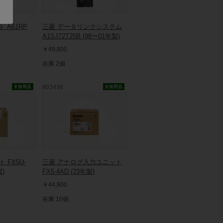
 A61RP
三菱 データリンクシステム
A1SJ72T25B (98〜01年製)
￥49,800
在庫 2個
803436
 FX5U-
三菱 アナログ入力ユニット
製)
FX5-4AD (23年製)
￥44,800
在庫 10個