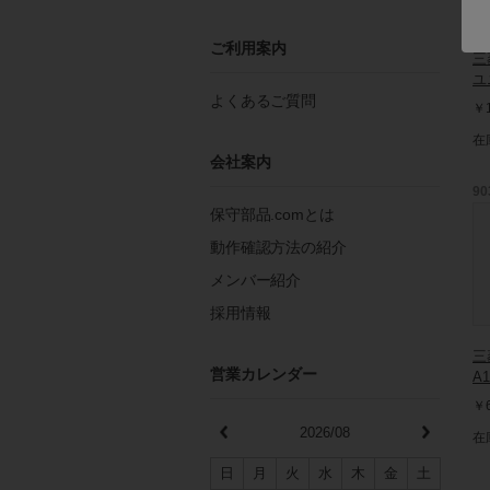
ご利用案内
三
ユ
よくあるご質問
￥1
在
会社案内
90
保守部品.comとは
動作確認方法の紹介
メンバー紹介
採用情報
三
営業カレンダー
A1
￥6
2026/08
在
日
月
火
水
木
金
土