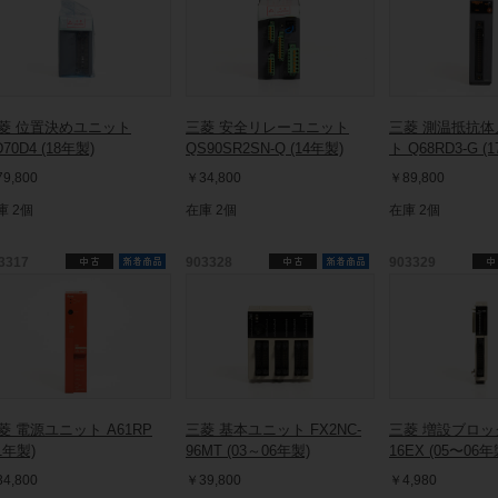
菱 位置決めユニット
三菱 安全リレーユニット
三菱 測温抵抗
70D4 (18年製)
QS90SR2SN-Q (14年製)
ト Q68RD3-G (
9,800
￥34,800
￥89,800
庫 2個
在庫 2個
在庫 2個
3317
903328
903329
菱 電源ユニット A61RP
三菱 基本ユニット FX2NC-
三菱 増設ブロック
1年製)
96MT (03～06年製)
16EX (05〜06年
4,800
￥39,800
￥4,980