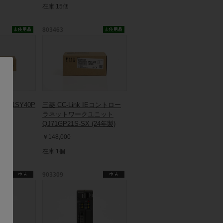
在庫 15個
803463
 A1SY40P
三菱 CC-Link IEコントロー
ラネットワークユニット
QJ71GP21S-SX (24年製)
￥148,000
在庫 1個
903309