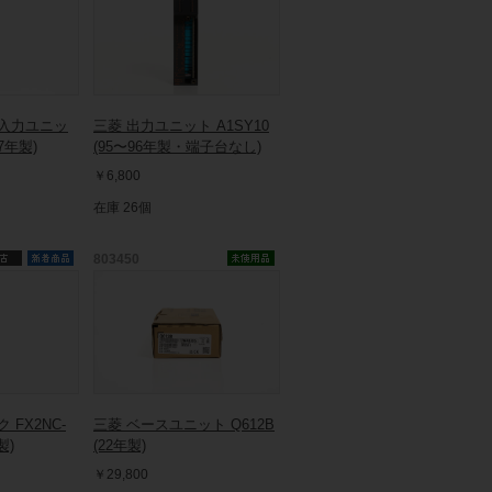
体入力ユニッ
三菱 出力ユニット A1SY10
17年製)
(95〜96年製・端子台なし)
￥6,800
在庫 26個
803450
 FX2NC-
三菱 ベースユニット Q612B
製)
(22年製)
￥29,800