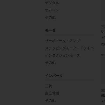
デジタル
オムロン
その他
三
モータ
QD
￥7
サーボモータ・アンプ
在
ステッピングモータ・ドライバ
インダクションモータ
90
その他
インバータ
三菱
三
富士電機
(0
その他
￥3