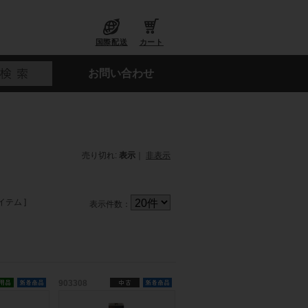
国際配送
カート
お問い合わせ
売り切れ:
表示
｜
非表示
イテム ]
表示件数：
903308