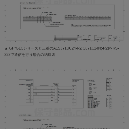
▲ GP/GLCシリーズと三菱のA1SJ71UC24-R2/QJ71C24N(-R2)をRS-
232で通信を行う場合の結線図