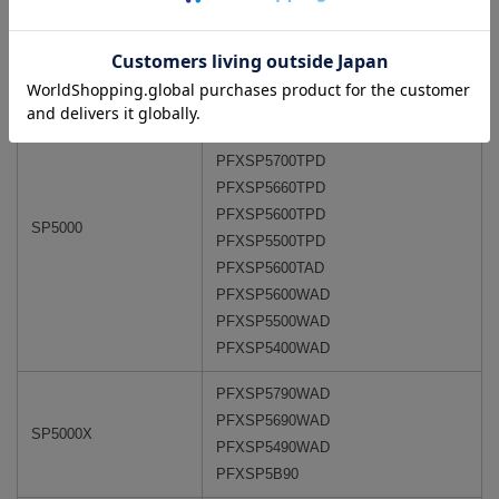
8. 当社で動作確認可能なPro-faceの一覧表
シリーズ名称
品番
PFXSP5800WCD
PFXSP5700WCD
PFXSP5700TPD
PFXSP5660TPD
PFXSP5600TPD
SP5000
PFXSP5500TPD
PFXSP5600TAD
PFXSP5600WAD
PFXSP5500WAD
PFXSP5400WAD
PFXSP5790WAD
PFXSP5690WAD
SP5000X
PFXSP5490WAD
PFXSP5B90