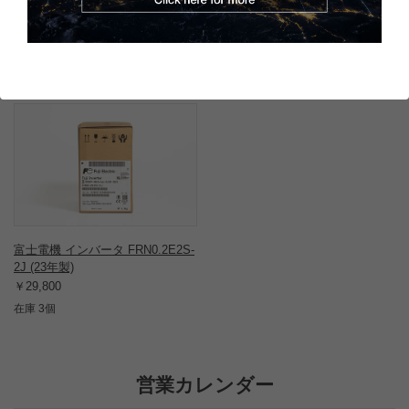
この商品と同一型番の商品
802070
富士電機 インバータ FRN0.2E2S-
2J (23年製)
￥29,800
在庫 3個
営業カレンダー