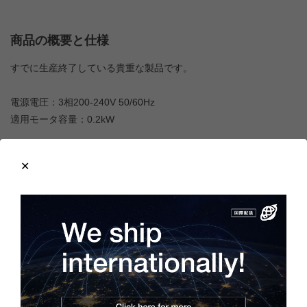
商品の概要と仕様
すでに生産終了している貴重な製品です。
電源電圧：3相200-240V 50/60Hz
適用モータ容量：0.2kW
商品の状態
製造年：2022年
付属品は取扱説明書です。
梱包箱にはキズや汚れがありますが、本体は未使用品ですので、
新品同様の綺麗な状態を保っています。