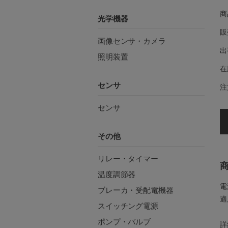
商
光学機器
販
画像センサ・カメラ
出
照明装置
在
センサ
注
センサ
その他
リレー・タイマー
温度調節器
電
ブレーカ・受配電機器
適
スイッチング電源
ポンプ・バルブ
詳