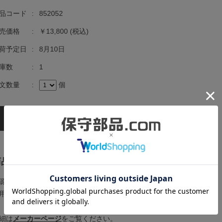
品コード
:
852052
売価格
:
￥13,800
(税込)
荷予定日
:
8月10日
庫数
:
1
文数量
:
個
商品の概要と仕様
源電圧：三相200〜240V 50Hz/60Hz
用モータ容量：0.2kW
細は
メーカーページ
をご覧ください。