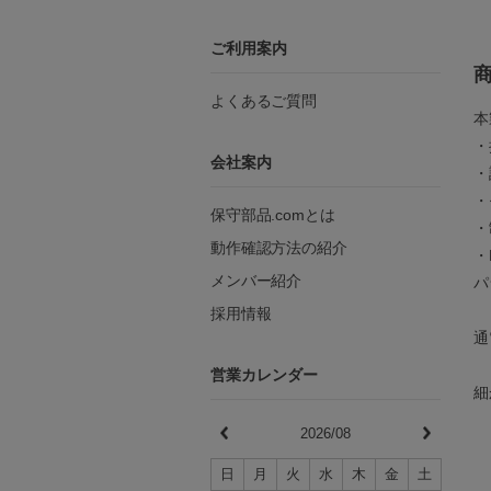
ご利用案内
よくあるご質問
本
・
会社案内
・
・
保守部品.comとは
・
動作確認方法の紹介
・
メンバー紹介
パ
採用情報
通
営業カレンダー
細
2026/08
日
月
火
水
木
金
土