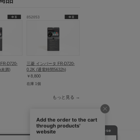
852053
R-D720-
三菱 インバータ FR-D720-
h未満)
0.2K (通電時間5632h)
￥8,800
在庫 1個
もっと見る →