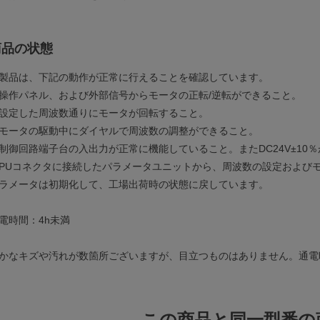
商品の状態
製品は、下記の動作が正常に行えることを確認しています。
操作パネル、および外部信号からモータの正転/逆転ができること。
設定した周波数通りにモータが回転すること。
モータの駆動中にダイヤルで周波数の調整ができること。
制御回路端子台の入出力が正常に機能していること。またDC24V±10
PUコネクタに接続したパラメータユニットから、周波数の設定および
ラメータは初期化して、工場出荷時の状態に戻しています。
電時間：4h未満
かなキズや汚れが数箇所ございますが、目立つものはありません。通電
この商品と同一型番の