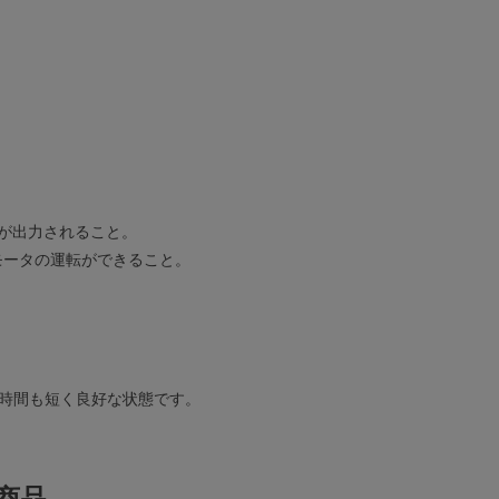
％が出力されること。
モータの運転ができること。
時間も短く良好な状態です。
商品