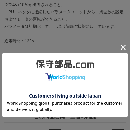
DC24V±10％が出力されること。
・PUコネクタに接続したパラメータユニットから、周波数の設定
およびモータの運転ができること。
パラメータは初期化して、工場出荷時の状態に戻しています。
通電時間：122h
定格銘板のシリアル番号と表面カバーのシリアル番号が一致して
いません。動作への影響は一切ございませんが、社内管理でシリ
アル番号を控える場合にご注意ください。
細かなキズや汚れが数箇所ございますが、目立つものはありませ
ん。中古品ですが通電時間も短く良好な状態です。
この商品と同一型番の商品