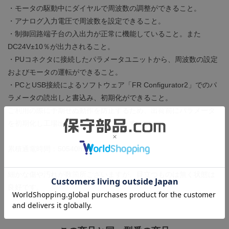
・モータの駆動中にダイヤルで周波数の調整ができること。
・アナログ入力電圧で周波数を設定できること。
・制御回路端子台の入出力が正常に機能していること。また
DC24V±10％が出力されること。
・PUコネクタに接続したパラメータユニットから、周波数の設定
およびモータの運転ができること。
・PCとUSB接続によるソフトウェア「FR Configurator2」でのパ
ラメータの読出しと書込み、初期化ができること。
ご利用の際に予期せぬ動作を防止するため、出荷前にパラメータ
を初期化し工場出荷状態に戻しています。
累積通電時間：50540h
細かな傷や汚れが数箇所ございますが、目立つものは無く状態は
良好です。