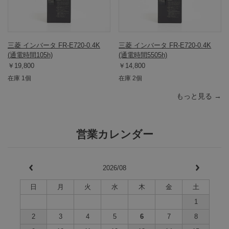
三菱 インバータ FR-E720-0.4K
三菱 インバータ FR-E720-0.4K
(通電時間105h)
(通電時間5505h)
￥19,800
￥14,800
在庫 1個
在庫 2個
もっと見る →
営業カレンダー
2026/08
日
月
火
水
木
金
土
1
2
3
4
5
6
7
8