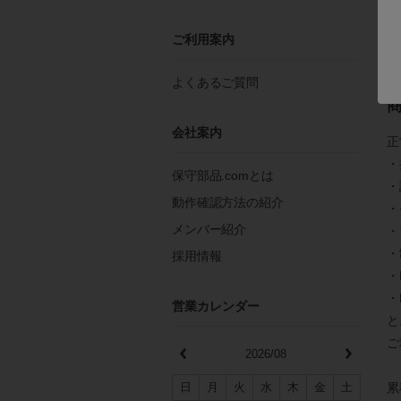
詳
ご利用案内
よくあるご質問
会社案内
正
・
保守部品.comとは
・
動作確認方法の紹介
・
メンバー紹介
・
・
採用情報
・
・
営業カレンダー
と
ご
2026/08
累
日
月
火
水
木
金
土