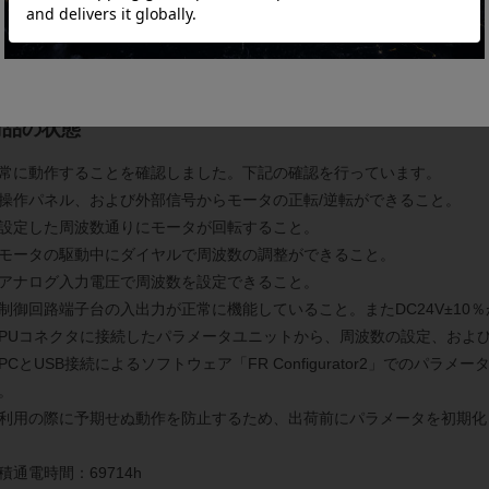
細は
メーカーページ
をご覧ください。
商品の状態
常に動作することを確認しました。下記の確認を行っています。
操作パネル、および外部信号からモータの正転/逆転ができること。
設定した周波数通りにモータが回転すること。
モータの駆動中にダイヤルで周波数の調整ができること。
アナログ入力電圧で周波数を設定できること。
制御回路端子台の入出力が正常に機能していること。またDC24V±10
PUコネクタに接続したパラメータユニットから、周波数の設定、およ
PCとUSB接続によるソフトウェア「FR Configurator2」でのパ
。
利用の際に予期せぬ動作を防止するため、出荷前にパラメータを初期化
積通電時間：69714h