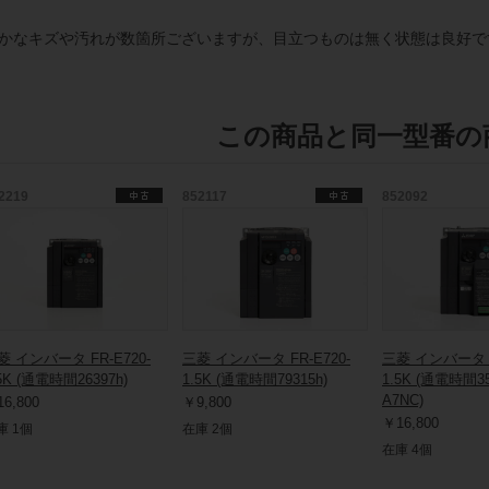
かなキズや汚れが数箇所ございますが、目立つものは無く状態は良好で
この商品と同一型番の
2219
852117
852092
菱 インバータ FR-E720-
三菱 インバータ FR-E720-
三菱 インバータ F
5K (通電時間26397h)
1.5K (通電時間79315h)
1.5K (通電時間35
A7NC)
6,800
￥9,800
￥16,800
庫 1個
在庫 2個
在庫 4個