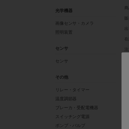
商
光学機器
販
画像センサ・カメラ
出
照明装置
在
センサ
注
センサ
その他
リレー・タイマー
温度調節器
す
ブレーカ・受配電機器
スイッチング電源
電
ポンプ・バルブ
適