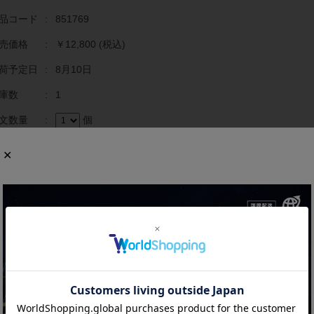
品コード
:
851769
売価格
:
￥12,800
(税込)
荷予定日
:
8月10日
庫数
:
1
文数量
:
個
商品の概要と仕様
でに生産終了している貴重な製品です。
源電圧：3相200〜240V 50/60Hz
用モータ容量：1.5kW