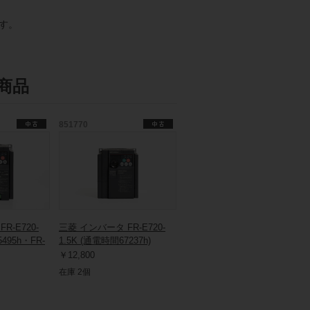
す。
商品
851770
R-E720-
三菱 インバータ FR-E720-
495h・FR-
1.5K (通電時間67237h)
￥12,800
在庫 2個