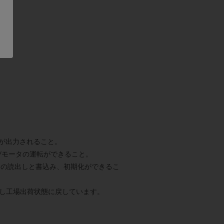
％が出力されること。
びモータの運転ができること。
ラメータの読出しと書込み、初期化ができるこ
し工場出荷状態に戻しています。