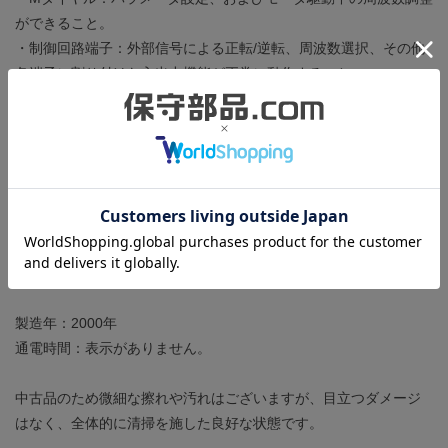
ができること。
・制御回路端子：外部信号による正転/逆転、周波数選択、その他
各端子に割り付けた入出力機能が正常に動作すること。
・アナログ入力：外部ボリューム(周波数設定器)を接続し、周波数
調整ができること。
・電源出力：PC端子よりDC24V（±10％）が正常に出力されるこ
と。
・冷却ファン：正常に動作して、本体から発生する熱の排熱がで
きること。
※出荷前にパラメータは初期化し、工場出荷時の状態に戻してい
ます。
製造年：2000年
通電時間：表示がありません。
中古品のため微細な擦れや汚れはございますが、目立つダメージ
はなく、全体的に清掃を施した良好な状態です。