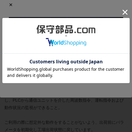
す。
・LEDオペレータにて設定した周波数でのモータの回転（正転/逆
転）停止ができること。
・多機能接点入力によるモータの正転/逆転および周波数の選択が
できること。
・主速指令パルス列入力およびアナログ電圧入力による速度制御
ができること。
・多機能入力(S1-S7)にスイッチを接続し、信号を認識すること。
・多機能ホトカプラ出力および接点出力に接続したランプが、ON
信号により点灯すること。
・出力周波数に応じて、アナログモニタ出力の電圧およびパルス
列出力が適切に変化すること。
・オプションカードコネクタにCC-Link通信ユニットSI-C3を接続
し、PLCから通信ユニットを介した周波数指令、運転指令および
動作状況の監視ができること。
ご利用の際に想定外な動作をすることがないよう、出荷前にパラ
メータを初期化し工場出荷状態に戻しています。