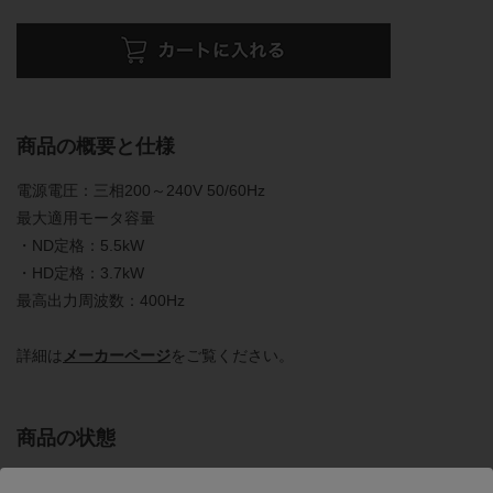
商品の概要と仕様
電源電圧：三相200～240V 50/60Hz
最大適用モータ容量
・ND定格：5.5kW
・HD定格：3.7kW
最高出力周波数：400Hz
詳細は
メーカーページ
をご覧ください。
商品の状態
正常に動作することを確認しました。下記の確認を行っていま