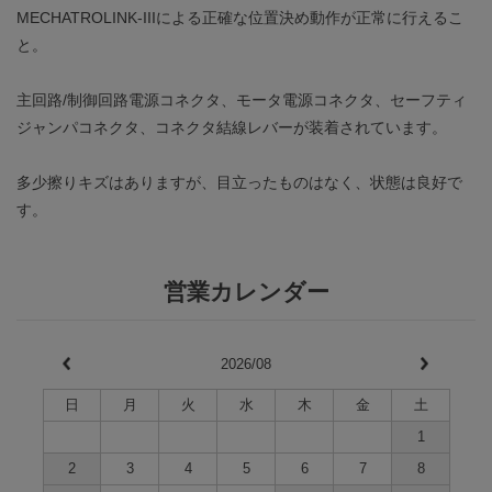
MECHATROLINK-IIIによる正確な位置決め動作が正常に行えるこ
と。
主回路/制御回路電源コネクタ、モータ電源コネクタ、セーフティ
ジャンパコネクタ、コネクタ結線レバーが装着されています。
多少擦りキズはありますが、目立ったものはなく、状態は良好で
す。
営業カレンダー
2026/08
日
月
火
水
木
金
土
1
2
3
4
5
6
7
8