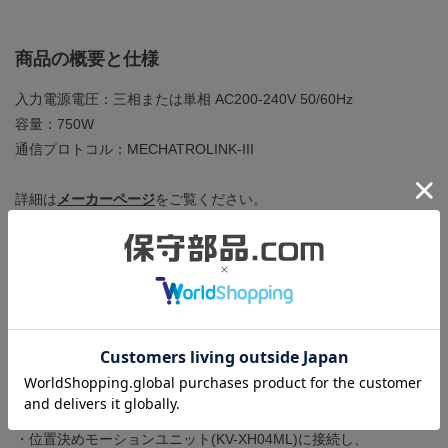
商品の概要と仕様
入力電源電圧：三相または単相 AC200-240V 50/60Hz
容量：750W
通信プロトコル：MECHATROLINK-III
詳細は
メーカーページ
をご覧ください。
商品の状態
正常に動作することを確認しました。下記の確認を行っていま
す。
・モータ(SV2-B075AS)を接続し、SV2シリーズ設定ソフトウェア
の試運転機能を用いて、正確な位置決め動作ができること。ま
た、正常にパラメータの読み書きができること。
・位置決めモーションユニット(KV-XH04ML)に接続し、