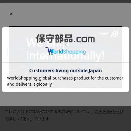
定格出力容量：2kW
軸径：Φ35mm
軸形状：ストレート(キー溝なし)
詳細は
メーカーページ
をご覧ください。
商品の状態
実際に回転させて正常に動作することを確認しています。サーボ
アンプ(MR-J2S-200A)に接続し、正確に位置決め運転ができるこ
と、および異音や芯振れがないことを確認しています。
全体的にキズは見られますが、状態は比較的良好です。
当社における本製品の動作確認方法については、
こちらのページ
で詳しく紹介しています。