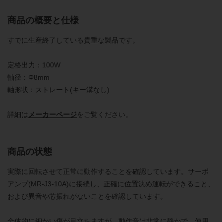
商品の概要と仕様
すでに生産終了している貴重な製品です。
定格出力：100W
軸径：Φ8mm
軸形状：ストレート(キー溝なし)
詳細は
メーカーページ
をご覧ください。
商品の状態
実際に回転させて正常に動作することを確認しています。サーボ
アンプ(MR-J3-10A)に接続し、正確に位置決め運転ができること、
および異音や芯振れがないことを確認しています。
全体的に細かい傷が目立ちますが、動作音は非常に静かで、使用