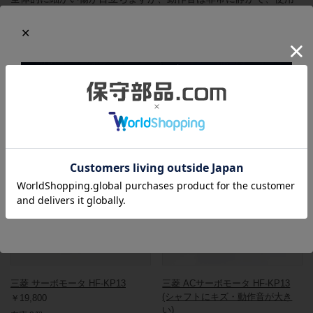
する上で問題はありません。
当社における本製品の動作確認方法については
こちらのページ
で
詳しく紹介しています。
この商品と同一型番の商品
708813
708308
三菱 サーボモータ HF-KP13
三菱 ACサーボモータ HF-KP13
(シャフトにキズ・動作音が大き
￥19,800
い)