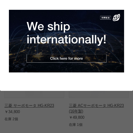
す。その他、全体的に擦り傷が見られますが、使用する上で問題
はありません。
この商品と同一型番の商品
708793
802597
三菱 サーボモータ HG-KR23
三菱 ACサーボモータ HG-KR23
(16年製)
￥34,800
￥49,800
在庫 2個
在庫 1個