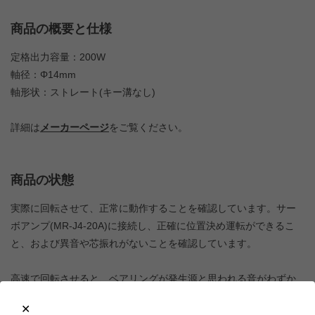
商品の概要と仕様
定格出力容量：200W
軸径：Φ14mm
軸形状：ストレート(キー溝なし)
詳細は
メーカーページ
をご覧ください。
商品の状態
実際に回転させて、正常に動作することを確認しています。サー
ボアンプ(MR-J4-20A)に接続し、正確に位置決め運転ができるこ
と、および異音や芯振れがないことを確認しています。
高速で回転させると、ベアリングが発生源と思われる音がわずか
に大きく感じられますが、動作については、高回転から低回転ま
でムラはなく、位置決め等のサーボモータとしての機能は正常で