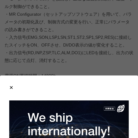
ルク制御ができること。
・MR Configurator（セットアップソフトウェア）を用いて、パラ
メータの初期化及び、制御方式の変更を行い、正常にパラメータ
の読み書きができること。
・入力信号(EMG,SON,LSP,LSN,ST1,ST2,SP1,SP2,RES)に接続し
たスイッチをON、OFFさせ、DI/DO表示の値が変化すること。
・出力信号(RD,INP,ZSP,TLC,ALM,DO1)にLEDを接続し、出力の状
態に応じて点灯、消灯すること。
電源ON累積時間：14809h
S/W番号：BCD-B26W000 B7
制御回路端子台（緑色の端子台）が装着されています。
絶対位置検出システムを構築する際は、バッテリが別途必要とな
ります。ご入り用の際は、モノタロウ様などのショップでバッテ
リ（
A6BAT
・
MR-BAT
）をお買い求めください。