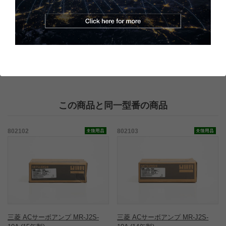
全体的に擦りキズがありますが、使用する上で問題はありませ
ん。
当社における本製品の動作確認方法については
こちらのページ
で
詳しく紹介しています。
この商品と同一型番の商品
802102
802103
三菱 ACサーボアンプ MR-J2S-
三菱 ACサーボアンプ MR-J2S-