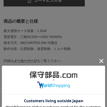
商品の概要と仕様
最大適用モータ容量：1.5kW
電源電圧：三相AC200〜240V 50/60Hz
指令方式：MECHATROLINK-III通信
動作仕様：位置制御，速度制御，トルク制御
詳細は
メーカーページ
をご覧ください。
商品の状態
正常に動作することを確認しました。下記の確認を行っていま
す。
・サーボモータ（SGM7J-A5AFA21）を接続し、
MECHATROLINK-III通信による正確な位置決め制御ができるこ