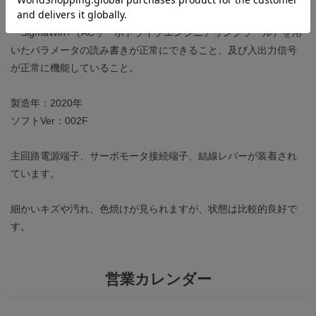
と。
・SigmaWin+（ACサーボドライブエンジニアリングツール）を用
いたパラメータの読み書きが正常にできること、及び入出力信号
が正常に機能していること。
製造年：2020年
ソフトVer：002F
主回路電源端子、サーボモータ接続端子、結線レバーが装着され
ています。
細かいキズや汚れ、色焼けが見られますが、状態は比較的良好で
す。
営業カレンダー