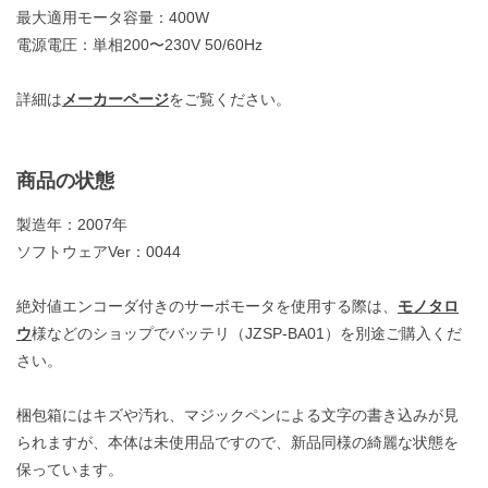
最大適用モータ容量：400W
電源電圧：単相200〜230V 50/60Hz
詳細は
メーカーページ
をご覧ください。
商品の状態
製造年：2007年
ソフトウェアVer：0044
絶対値エンコーダ付きのサーボモータを使用する際は、
モノタロ
ウ
様などのショップでバッテリ（JZSP-BA01）を別途ご購入くだ
さい。
梱包箱にはキズや汚れ、マジックペンによる文字の書き込みが見
られますが、本体は未使用品ですので、新品同様の綺麗な状態を
保っています。