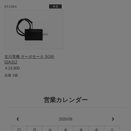
851964
安川電機 サーボモータ SGM-
02A312
￥24,800
在庫 3個
営業カレンダー
2026/08
日
月
火
水
木
金
土