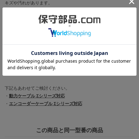
キズや汚れがあります。
エンコーダーケーブルの被覆が破れているところがありますが、
内部の電線に影響はありません。
モータから出ている2本のケーブル(動力ケーブル及びエンコーダ
ーケーブル)の長さが本来は300mmですが、本製品は240mm程度
となっております。
サーボドライバ(SGDA-02AP)に接続し、正確に位置決め運転がで
きること、及び、異音や芯振れがないことを確認しています。
複数個ご用意いたしましたが、それぞれ製造時期が異なります
(1994年5月製、または、6月製のどちらか)。
下記もあわせてご検討ください。
・
動力ケーブル Σシリーズ対応
・
エンコーダーケーブル Σシリーズ対応
この商品と同一型番の商品