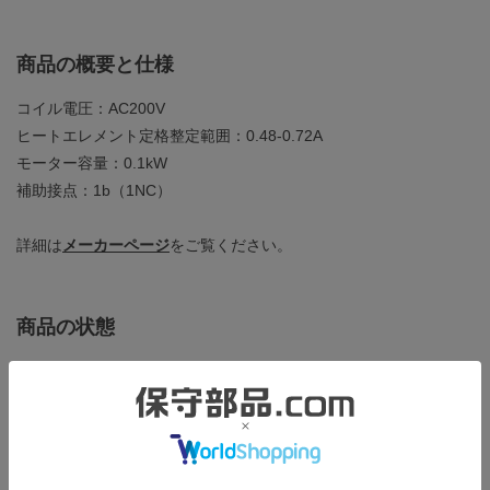
商品の概要と仕様
コイル電圧：AC200V
ヒートエレメント定格整定範囲：0.48-0.72A
モーター容量：0.1kW
補助接点：1b（1NC）
詳細は
メーカーページ
をご覧ください。
商品の状態
製造年：2015年
梱包箱にはキズや汚れがありますが、本体は未使用品のため綺麗
な状態です。