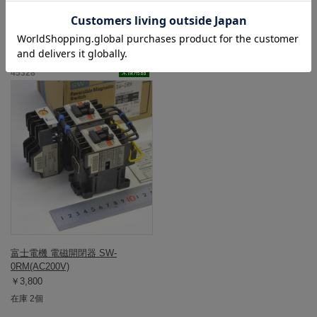
この商品と同一型番の商品
45328
富士電機 電磁開閉器 SW-
0RM(AC200V)
￥3,800
在庫 2個