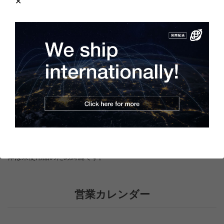
商品の概要と仕様
極数：2
定格電流：7A
詳細は
メーカーページ
をご覧ください。
商品の状態
梱包箱にはキズや汚れ、またへこんでいる箇所がありますが、本
体は未使用品のため綺麗です。
営業カレンダー