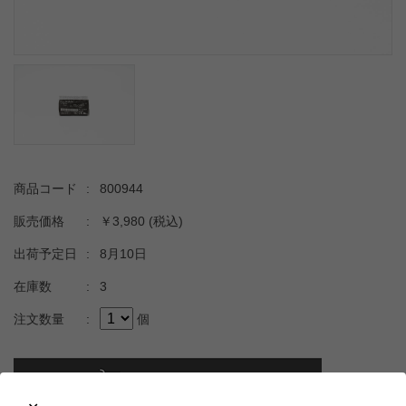
商品コード
:
800944
販売価格
:
￥3,980
(税込)
出荷予定日
:
8月10日
在庫数
:
3
注文数量
:
個