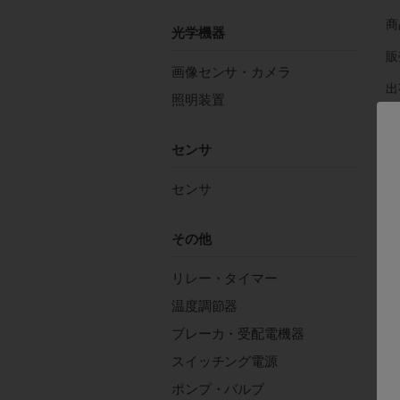
商
光学機器
販
画像センサ・カメラ
出
照明装置
在
センサ
注
センサ
その他
リレー・タイマー
温度調節器
極
ブレーカ・受配電機器
定
スイッチング電源
定
ポンプ・バルブ
定