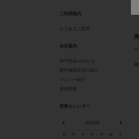
詳
ご利用案内
よくあるご質問
会社案内
付
保守部品.comとは
梱
動作確認方法の紹介
メンバー紹介
採用情報
営業カレンダー
2026/08
日
月
火
水
木
金
土