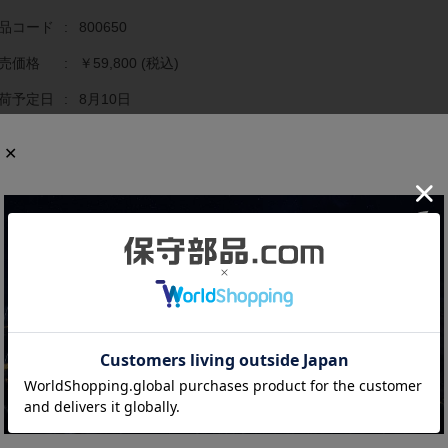
品コード
:
800650
売価格
:
￥59,800
(税込)
荷予定日
:
8月10日
庫数
:
1
文数量
:
個
商品の概要と仕様
数：3極
格電流：20A
格感度電流：30mA
格使用電圧：AC120-480V