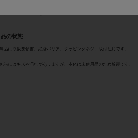
細は
メーカーページ
をご覧ください。
商品の状態
属品は取扱要領書、絶縁バリア、タッピングネジ、取付ねじです。
包箱にはキズや汚れがありますが、本体は未使用品のため綺麗です。