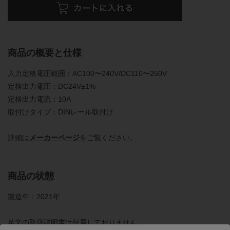
商品の概要と仕様
入力定格電圧範囲：AC100〜240V/DC110〜250V
定格出力電圧：DC24V±1%
定格出力電流：10A
取付けタイプ：DINレール取付け
詳細は
メーカーページ
をご覧ください。
商品の状態
製造年：2021年
英文の取扱説明書は付属しておりません。