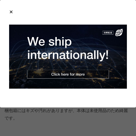
商品の概要と仕様
電源電圧：AC100～240V 50/60Hz
種類：一般形
付加機能：なし
商品の状態
製造年：2007年
付属品は取扱説明書、取付具です。
梱包箱にはキズや汚れがありますが、本体は未使用品のため綺麗
です。