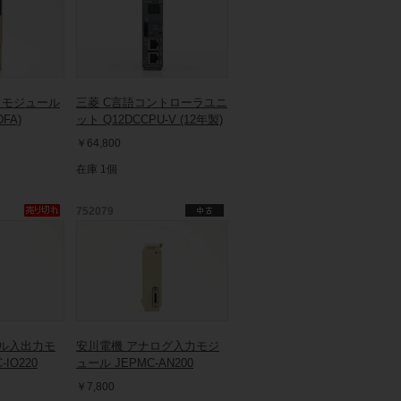
ンクモジュール
三菱 C言語コントローラユニ
DFA)
ット Q12DCCPU-V (12年製)
￥64,800
在庫 1個
752079
タル入出力モ
安川電機 アナログ入力モジ
IO220
ュール JEPMC-AN200
￥7,800