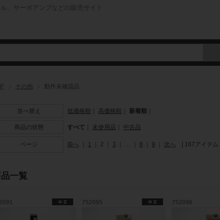
ネル、サーボアンプなどの販売サイト
P
その他
動作未確認品
並べ替え
低価格順
｜
高価格順
｜
新着順
｜
商品の状態
すべて
｜
未使用品
｜
中古品
ページ
前へ
｜
1
｜
2
｜
3
｜
…
｜
8
｜
9
｜
次へ
[ 167アイテム 
商品一覧
2091
752095
752096