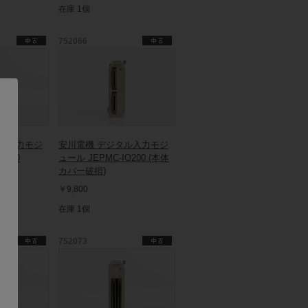
在庫 1個
752066
タル入力モジ
安川電機 デジタル入力モジ
O200
ュール JEPMC-IO200 (本体
カバー破損)
￥9,800
在庫 1個
752073