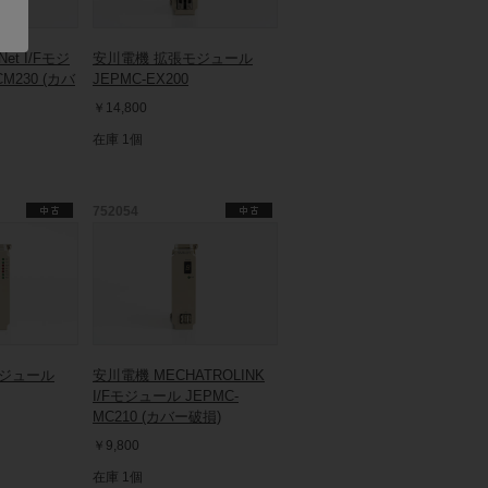
et I/Fモジ
安川電機 拡張モジュール
M230 (カバ
JEPMC-EX200
￥14,800
在庫 1個
752054
モジュール
安川電機 MECHATROLINK
I/Fモジュール JEPMC-
MC210 (カバー破損)
￥9,800
在庫 1個