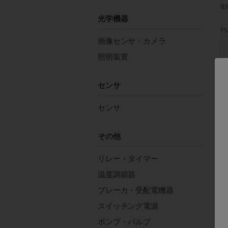
在
光学機器
75
画像センサ・カメラ
照明装置
センサ
センサ
安
ー
￥1
その他
在
リレー・タイマー
温度調節器
75
ブレーカ・受配電機器
スイッチング電源
ポンプ・バルブ