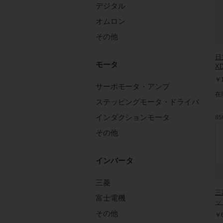
デジタル
オムロン
その他
日
モータ
X
￥1
サーボモータ・アンプ
在
ステッピングモータ・ドライバ
インダクションモータ
85
その他
インバータ
三菱
三
富士電機
ッ
その他
￥6