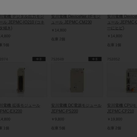
川電機 デジタル出力モジ
安川電機 DeviceNet I/Fモジ
安川電機 DeviceN
ール JEPMC-IO210 (コネ
ュール JEPMC-CM230
ュール JEPMC-C
タ傾き)
ーにヒビ)
￥14,800
4,800
￥14,800
在庫 2個
庫 5個
在庫 1個
2074
752049
752052
川電機 拡張モジュール
安川電機 DC電源モジュール
安川電機 CPU
PMC-EX200
JEPMC-PS200
JEPMC-CP210
4,800
￥9,800
￥19,800
庫 1個
在庫 5個
在庫 2個