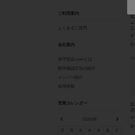
ご利用案内
安
ュ
よくあるご質問
ク
￥1
会社案内
在
保守部品.comとは
75
動作確認方法の紹介
メンバー紹介
採用情報
営業カレンダー
安
JE
￥1
2026/08
在
日
月
火
水
木
金
土