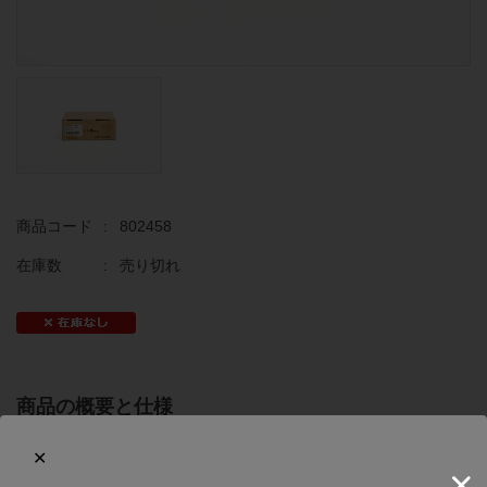
商品コード
:
802458
在庫数
:
売り切れ
商品の概要と仕様
すでに生産終了している貴重な製品です。