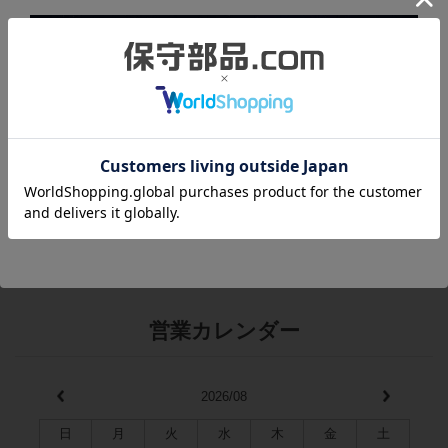
RAM：15.7kステップ
詳細は
メーカーページ
をご覧ください。
商品の状態
製造年：2002年
梱包箱にはキズや汚れがありますが、本体は未使用品のため綺麗
です。
営業カレンダー
2026/08
日
月
火
水
木
金
土