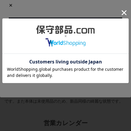
商品の概要と仕様
CPUメモリ容量：64MB
プログラム容量：約1,500kステップ
詳細は
メーカーページ
をご覧ください。
商品の状態
付属品は取扱説明書です。
保管の状態が良かったため、梱包箱についたキズや汚れは少なめ
です。また本体は未使用品のため、新品同様の綺麗な状態です。
営業カレンダー