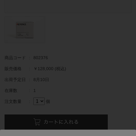
商品コード
:
802376
販売価格
:
￥128,000
(税込)
出荷予定日
:
8月10日
在庫数
:
1
注文数量
:
個