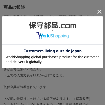
商品の状態
正常に動作することを確認しました。下記の確認を行っていま
す。
・プログラミングコンソールでメモリの消去とプログラムの読み
書きが正常に行えること。
・アナログタイマが正常に動作していること。
・プログラムを運転させてエラーが出ないこと。
・全ての入力端子に信号を入力し、それぞれの信号をCPUが正常
に認識すること。
・全ての出力端子に負荷（リレー）を接続し、それぞれの出力回
路が正常に動作すること。
・全ての入出力表示LEDが点灯すること。
取付金具が装着されています。
ネジ部の仕切りに欠けている箇所があります。（写真参照）
ところどころにキズがあるのみで、状態は比較的良好です。