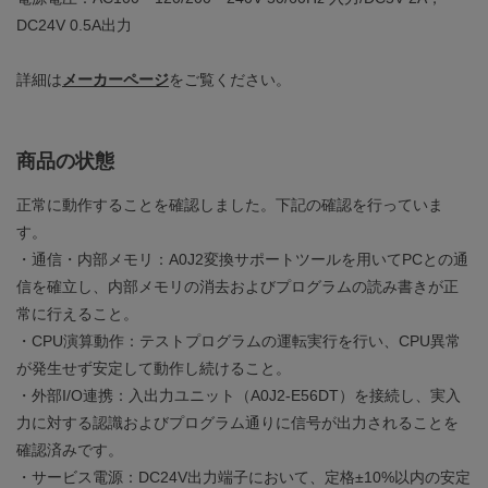
DC24V 0.5A出力
詳細は
メーカーページ
をご覧ください。
商品の状態
正常に動作することを確認しました。下記の確認を行っていま
す。
・通信・内部メモリ：A0J2変換サポートツールを用いてPCとの通
信を確立し、内部メモリの消去およびプログラムの読み書きが正
常に行えること。
・CPU演算動作：テストプログラムの運転実行を行い、CPU異常
が発生せず安定して動作し続けること。
・外部I/O連携：入出力ユニット（A0J2-E56DT）を接続し、実入
力に対する認識およびプログラム通りに信号が出力されることを
確認済みです。
・サービス電源：DC24V出力端子において、定格±10%以内の安定