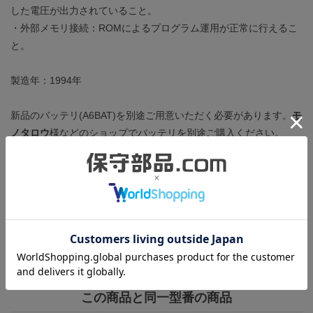
した電圧が出力されていること。
・外部メモリ接続：ROMによるプログラム運用が正常に行えるこ
と。
製造年：1994年
新品のバッテリ(A6BAT)を別途ご用意いただく必要があります。
モ
ノタロウ
様などのショップでバッテリを別途ご購入ください。
付属品はショートバー、運転キー、RAM(4K)です。RS-422ポート
のカバーがありません。
本体にはところどころに細かい擦りキズがあるのみで、状態は非
常に良好です。
この商品と同一型番の商品