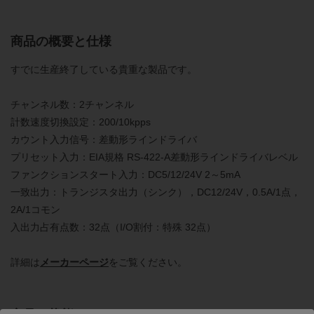
商品の概要と仕様
すでに生産終了している貴重な製品です。
チャンネル数：2チャンネル
計数速度切換設定：200/10kpps
カウント入力信号：差動形ラインドライバ
プリセット入力：EIA規格 RS-422-A差動形ラインドライバレベル
ファンクションスタート入力：DC5/12/24V 2～5mA
一致出力：トランジスタ出力（シンク），DC12/24V，0.5A/1点，
2A/1コモン
入出力占有点数：32点（I/O割付：特殊 32点）
詳細は
メーカーページ
をご覧ください。