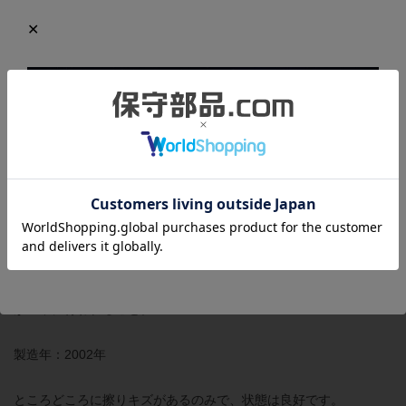
商品の状態
正常に動作することを確認しました。下記の確認を行っていま
す。
・パルス入力端子（CH1、およびCH2）に、それぞれ200kHzのパ
ルス信号を入力し、1パルスのズレもなく正確に加算、及び、減算
カウントすること。
・外部出力端子（CH1のEQU1・2、およびCH2のEQU1・2）が、
それぞれ設定したカウントと現在カウンタ値が一致した時に正常
に出力されること。また、リセット指令によってリセットされる
こと。
・外部入力信号（CH1,CH2のプリセット、およびファンクション
スタート）が、正常に機能していること。
・CPUと本製品のバッファメモリ間において、データの読み書き
が正常に行われること。
製造年：2002年
ところどころに擦りキズがあるのみで、状態は良好です。