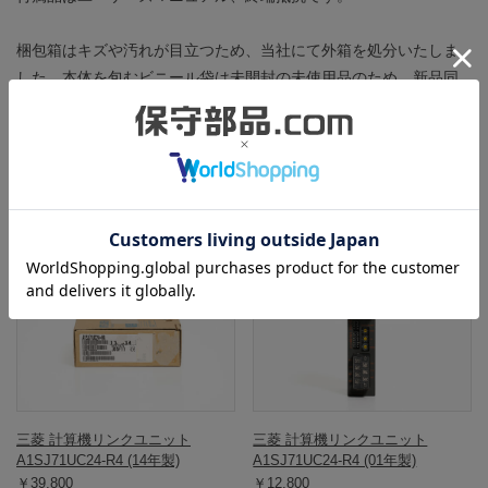
梱包箱はキズや汚れが目立つため、当社にて外箱を処分いたしま
した。本体を包むビニール袋は未開封の未使用品のため、新品同
様の綺麗な状態を保っています。
この商品と同一型番の商品
803138
902483
三菱 計算機リンクユニット
三菱 計算機リンクユニット
A1SJ71UC24-R4 (14年製)
A1SJ71UC24-R4 (01年製)
￥39,800
￥12,800