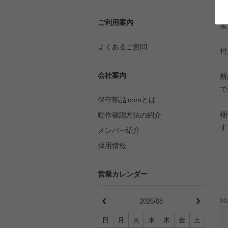
ご利用案内
製
よくあるご質問
付
会社案内
新
で
保守部品.comとは
梱
動作確認方法の紹介
す
メンバー紹介
採用情報
営業カレンダー
2026/08
90
日
月
火
水
木
金
土