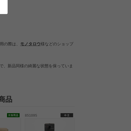
り用の際は、
モノタロウ
様などのショップ
で、新品同様の綺麗な状態を保っていま
商品
851095