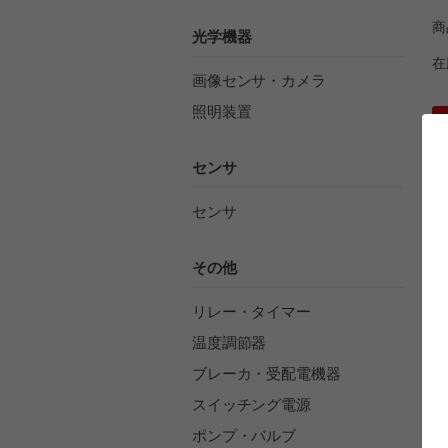
商
光学機器
在
画像センサ・カメラ
照明装置
センサ
センサ
す
その他
入
入
リレー・タイマー
プ
温度調節器
ブレーカ・受配電機器
詳
スイッチング電源
ポンプ・バルブ