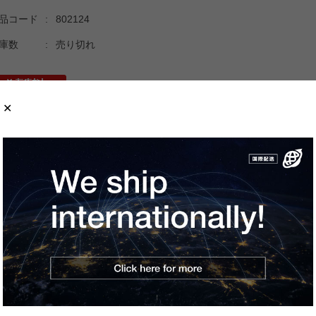
品コード
:
802124
庫数
:
売り切れ
商品の概要と仕様
でに生産終了している貴重な製品です。
出力点数：512点(X/Y0〜1FF)
出力デバイス点数：8192点(X/Y0〜1FFF)
ログラム容量：最大14Kステップ
細は
メーカーページ
をご覧ください。