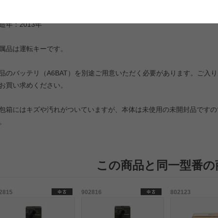
商品の状態
造年：2013年
属品は運転キーです。
品のバッテリ（A6BAT）を別途ご用意いただく必要があります。ご入
お買い求めください。
包箱にはキズや汚れがついていますが、本体は未使用の未開封品ですの
。
この商品と同一型番の
2815
902816
802123