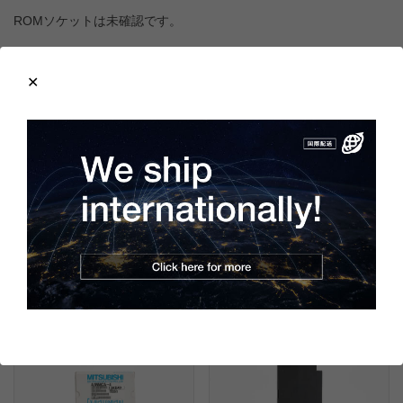
ROMソケットは未確認です。
製造年：1997年
新品のバッテリ(A6BAT)を別途ご用意いただく必要があります。
モ
ノタロウ
様などのショップでバッテリーを別途ご購入ください。
ところどころに細かい擦りキズがあるのみで状態は非常に良好で
す。
この商品と同一型番の商品
801972
901505