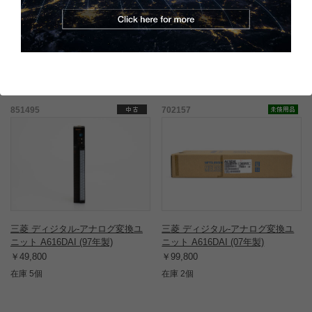
開封・未使用品のため、新品同様の綺麗な状態です。
この商品と同一型番の商品
851495
702157
三菱 ディジタル-アナログ変換ユ
三菱 ディジタル-アナログ変換ユ
ニット A616DAI (97年製)
ニット A616DAI (07年製)
￥49,800
￥99,800
在庫 5個
在庫 2個