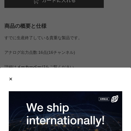
商品の概要と仕様
すでに生産終了している貴重な製品です。
アナログ出力点数:16点(16チャンネル)
詳細は
メーカーページ
をご覧ください。
商品の状態
製造年：2007年
付属品はユーザーズマニュアルです。
梱包箱にはキズや汚れがありますが、本体を包むビニール袋は未