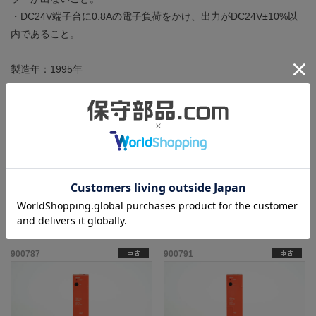
・DC24V端子台に0.8Aの電子負荷をかけ、出力がDC24V±10%以
内であること。
製造年：1995年
端子台にはショートバーが装着されています。
ところどころに細かい擦りキズがあるのみで、状態は非常に良好
です。
この商品と同一型番の商品
900787
900791