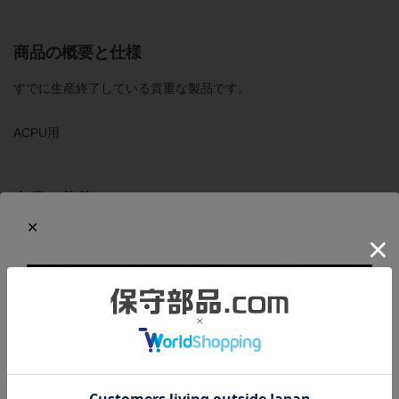
商品の概要と仕様
すでに生産終了している貴重な製品です。
ACPU用
商品の状態
製造年：2001年
梱包箱はありませんが、本体のビニール袋は未開封でので、本体
は非常に綺麗な状態です。 長期保管品によく見られるボタンの劣
化（ひび割れや硬化）がないことも確認しておりますので、安心
してお使いいただけます。ビニール袋は多少の劣化が見られるた
め、当社で用意した帯電防止袋で梱包しなおして発送いたしま
す。