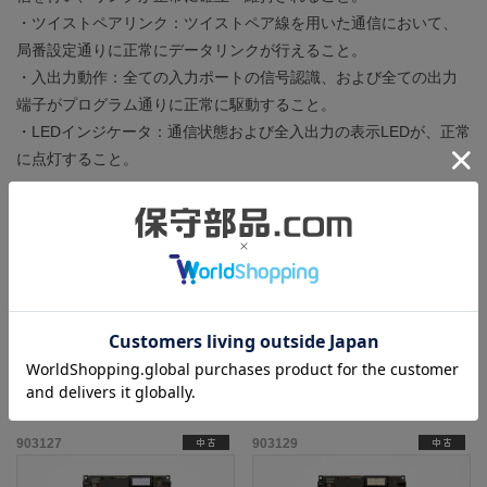
・ツイストペアリンク：ツイストペア線を用いた通信において、
局番設定通りに正常にデータリンクが行えること。
・入出力動作：全ての入力ポートの信号認識、および全ての出力
端子がプログラム通りに正常に駆動すること。
・LEDインジケータ：通信状態および全入出力の表示LEDが、正常
に点灯すること。
製造年：1999年
本体にはところどころに細かい擦りキズがあるのみで、状態は良
好です。
この商品と同一型番の商品
903127
903129