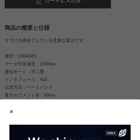
商品の概要と仕様
すでに生産終了している貴重な製品です。
種別：10BASE5
データ伝送速度：10Mbps
通信モード：半二重
インタフェース：AUI
伝送方法：ベースバンド
最大セグメント長：500m
ノード間最長距離：2500m
最大ノード数／接続：100台／セグメント
最小ノード間隔：2.5m
詳細は
メーカーページ
をご覧ください。