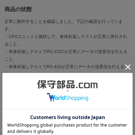
商品の状態
正常に動作することを確認しました。下記の確認を行っていま
す。
・CPUユニットと接続して、単体折返しテストが正常に実行され
ること。
・単体折返しテストでRS-232Cが正常にデータの送受信を行える
こと。
・単体折返しテストでRS-422が正常にデータの送受信を行えるこ
と。
製造年：1997年
バージョン：DT
ところどころに細かい擦りキズがあるのみで状態は非常に良好で
す。