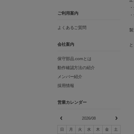
・
ご利用案内
・
よくあるご質問
製
会社案内
と
保守部品.comとは
動作確認方法の紹介
メンバー紹介
採用情報
営業カレンダー
2026/08
日
月
火
水
木
金
土