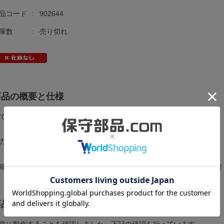
品コード
:
902644
庫数
:
売り切れ
商品の概要と仕様
でに生産終了している貴重な製品です。
力：32点 トライアック
細は
ユーザーマニュアル
をご覧ください。会員登録が必要な場合があり
商品の状態
常に動作することを確認しました。下記の確認を行っています。