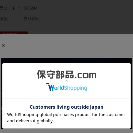
品コード
:
903244
庫数
:
売り切れ
商品の概要と仕様
でに生産終了している貴重な製品です。
格電圧：AC100〜240V 50/60Hz
力：36点 DC24V
力：24点 リレー
細は
メーカーページ
よりハンディマニュアルをダウンロードしてご覧く