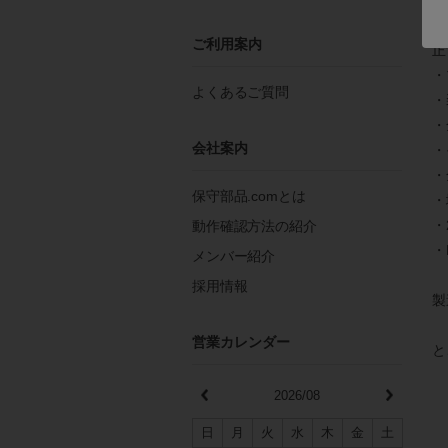
ご利用案内
正
・
よくあるご質問
・
・
会社案内
・
・
保守部品.comとは
・
・
動作確認方法の紹介
・
メンバー紹介
採用情報
製
営業カレンダー
と
2026/08
日
月
火
水
木
金
土