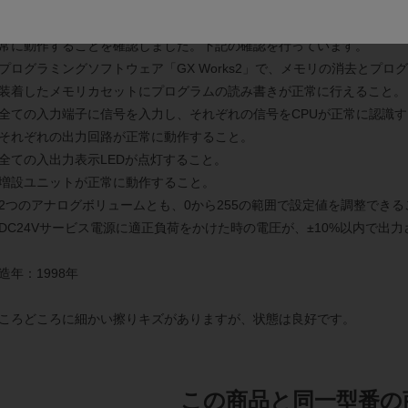
商品の状態
常に動作することを確認しました。下記の確認を行っています。
プログラミングソフトウェア「GX Works2」で、メモリの消去とプ
装着したメモリカセットにプログラムの読み書きが正常に行えること。
全ての入力端子に信号を入力し、それぞれの信号をCPUが正常に認識
それぞれの出力回路が正常に動作すること。
全ての入出力表示LEDが点灯すること。
増設ユニットが正常に動作すること。
2つのアナログボリュームとも、0から255の範囲で設定値を調整できる
DC24Vサービス電源に適正負荷をかけた時の電圧が、±10%以内で出
造年：1998年
ころどころに細かい擦りキズがありますが、状態は良好です。
この商品と同一型番の