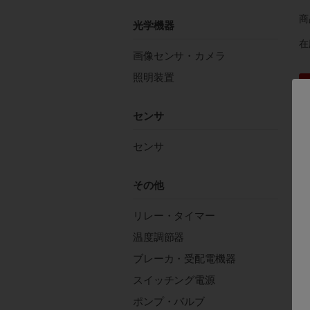
商
光学機器
在
画像センサ・カメラ
照明装置
センサ
センサ
す
その他
定
入
リレー・タイマー
出
温度調節器
ブレーカ・受配電機器
詳
スイッチング電源
ポンプ・バルブ