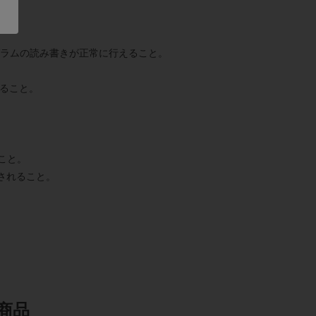
ログラムの読み書きが正常に行えること。
すること。
こと。
力されること。
商品