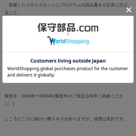
・装着したメモリカセットにプログラムの読み書きが正常に行え
ること。
・全ての入力端子に信号を入力し、それぞれの信号をCPUが正常
に認識すること。
・それぞれの出力回路が正常に動作すること。
・全ての入出力表示LEDが点灯すること。
・増設ユニットが正常に動作すること。
・2つのアナログボリュームとも、0から255の範囲で設定値を調整
できること。
・DC24Vサービス電源に適正負荷をかけた時の電圧が±10%以内で
出力されること。
製造年：2004年〜2005年(製造年のご指定は何卒ご容赦くださ
い。)
ところどころに細かい擦りキズがありますが、状態は良好です。