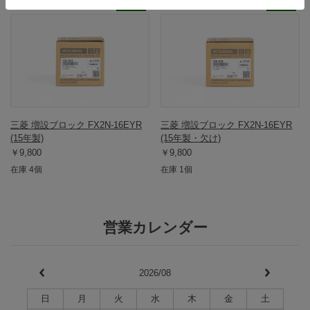
800969
800970
三菱 増設ブロック FX2N-16EYR
三菱 増設ブロック FX2N-16EYR
(15年製)
(15年製・欠け)
￥9,800
￥9,800
在庫 4個
在庫 1個
営業カレンダー
2026/08
日
月
火
水
木
金
土