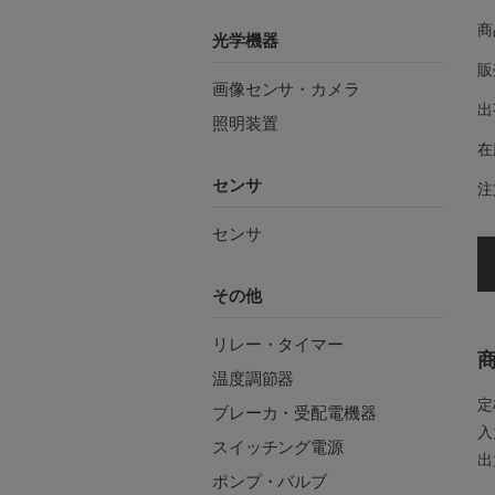
商
光学機器
販
画像センサ・カメラ
出
照明装置
在
センサ
注
センサ
その他
リレー・タイマー
温度調節器
定
ブレーカ・受配電機器
入
スイッチング電源
出
ポンプ・バルブ