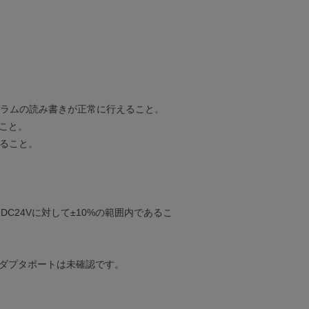
ログラムの読み書きが正常に行えること。
こと。
すること。
C24Vに対して±10%の範囲内であるこ
ダプタポートは未確認です。