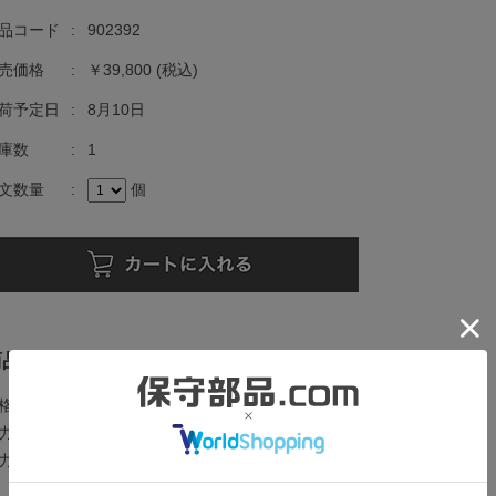
品コード
:
902392
売価格
:
￥39,800
(税込)
荷予定日
:
8月10日
庫数
:
1
文数量
:
個
商品の概要と仕様
格電圧：AC100～240V 50/60Hz
力：64点 DC24V(シンク/ソース)
力：64点 リレー出力