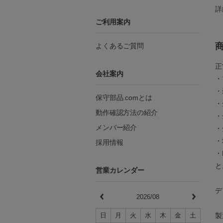
詳
ご利用案内
よくあるご質問
正
会社案内
・
・
保守部品.comとは
・
動作確認方法の紹介
・
メンバー紹介
・
・
採用情報
・
と
営業カレンダー
デ
2026/08
製
日
月
火
水
木
金
土