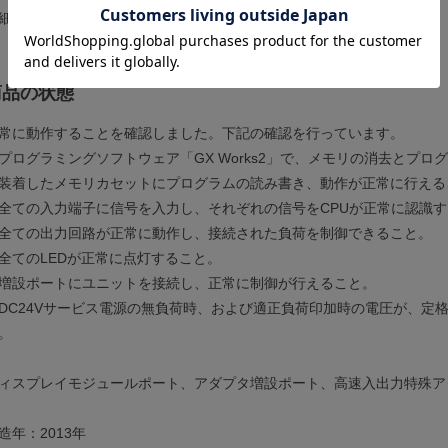
細は
メーカーページ
をご覧ください。
商品の状態
常に動作することを確認しました。下記の確認を行っています。
プログラミングソフトウェア「GX Works2」で、メモリの消去とプ
装着したメモリカセットにプログラムの読み書き、動作が正常に行える
全ての入力端子に信号を入力し、それぞれの信号をCPUが正常に認識
全ての出力回路が正常に動作し、接続された負荷を制御できること。
全てのLEDが正常に点灯すること。
増設ポートにユニットを接続し、正常に制御が行えること。
DC24Vサービス電源の無負荷時、および適正負荷印加時の電圧が、定格D
。
ィスプレイモジュールポート、アダプタ増設ポート、高速入出力特殊ア
造年：2013年