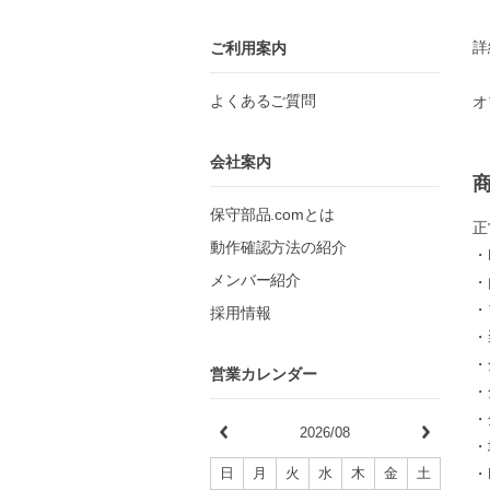
詳
ご利用案内
よくあるご質問
オ
会社案内
保守部品.comとは
正
動作確認方法の紹介
・
メンバー紹介
・
・
採用情報
・
・
営業カレンダー
・
・
2026/08
・
・
日
月
火
水
木
金
土