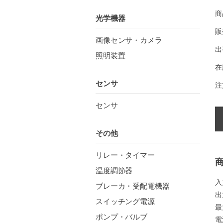
商
光学機器
販
画像センサ・カメラ
出
照明装置
在
センサ
注
センサ
その他
リレー・タイマー
温度調節器
入
ブレーカ・受配電機器
出
スイッチング電源
最
ポンプ・バルブ
電