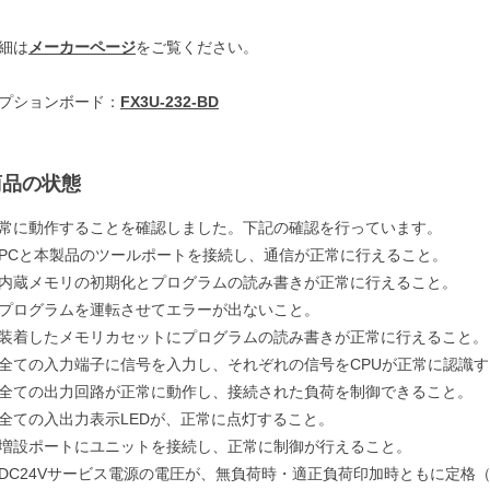
細は
メーカーページ
をご覧ください。
プションボード：
FX3U-232-BD
商品の状態
常に動作することを確認しました。下記の確認を行っています。
PCと本製品のツールポートを接続し、通信が正常に行えること。
内蔵メモリの初期化とプログラムの読み書きが正常に行えること。
プログラムを運転させてエラーが出ないこと。
装着したメモリカセットにプログラムの読み書きが正常に行えること。
全ての入力端子に信号を入力し、それぞれの信号をCPUが正常に認識
全ての出力回路が正常に動作し、接続された負荷を制御できること。
全ての入出力表示LEDが、正常に点灯すること。
増設ポートにユニットを接続し、正常に制御が行えること。
DC24Vサービス電源の電圧が、無負荷時・適正負荷印加時ともに定格（D