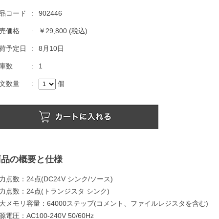
品コード
:
902446
売価格
:
￥29,800
(税込)
荷予定日
:
8月10日
庫数
:
1
文数量
:
個
商品の概要と仕様
力点数：24点(DC24V シンク/ソース)
力点数：24点(トランジスタ シンク)
大メモリ容量：64000ステップ(コメント、ファイルレジスタを含む)
源電圧：AC100-240V 50/60Hz