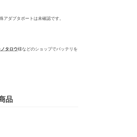
殊アダプタポートは未確認です。
モノタロウ
様などのショップでバッテリを
商品