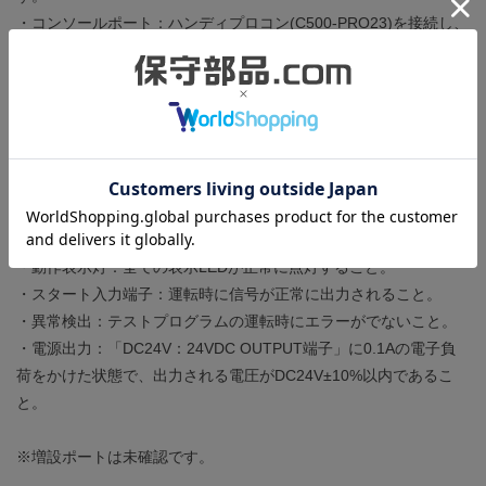
・コンソールポート：ハンディプロコン(C500-PRO23)を接続し、
メモリの消去、I/Oテーブル作成、プログラムの読み書きができる
こと。
・動作モード：RUNモードにし、書き込んだプログラムが正常に
動作すること。
・入力ポート：全ての端子に信号を入力し、それぞれの信号を
CPUが正常に認識すること。
・出力ポート：全ての回路が正常に動作し、接続された負荷を制
御できること。
・動作表示灯：全ての表示LEDが正常に点灯すること。
・スタート入力端子：運転時に信号が正常に出力されること。
・異常検出：テストプログラムの運転時にエラーがでないこと。
・電源出力：「DC24V：24VDC OUTPUT端子」に0.1Aの電子負
荷をかけた状態で、出力される電圧がDC24V±10%以内であるこ
と。
※増設ポートは未確認です。