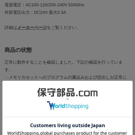
電源電圧：AC100-120/200-240V 50/60Hz
外部電圧出力：DC24V 最大0.3A
詳細は
メーカーページ
をご覧ください。
商品の状態
正常に動作することを確認しました。下記の確認を行っていま
す。
・メモリカセットへのプログラムの書込みおよび読出しが正常に
行われ、メモリスロットの動作に問題がないこと。
・プログラムを運転させてエラーが出ないこと。
・1.7Aの負荷をかけた状態で、本製品から他のユニットにDC5Vが
正常に供給されること。
・DC24V OUTPUT端子に0.3Aの電子負荷をかけた状態で、出力さ
れる電圧がDC24V+10%-20%以内であること。
・RUN OUTPUT端子が正常に動作すること。