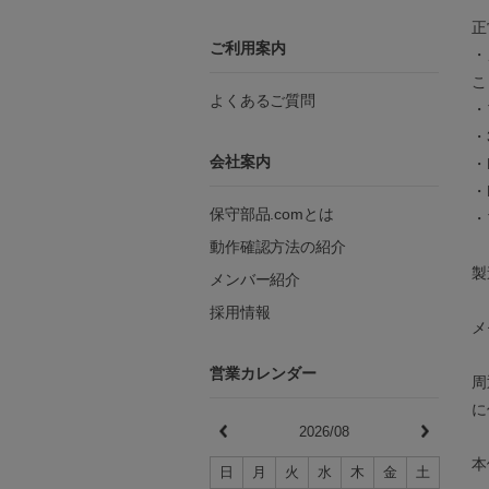
正
ご利用案内
・
こ
よくあるご質問
・
・
会社案内
・
・
保守部品.comとは
・
動作確認方法の紹介
製
メンバー紹介
採用情報
メ
営業カレンダー
周
に
2026/08
本
日
月
火
水
木
金
土