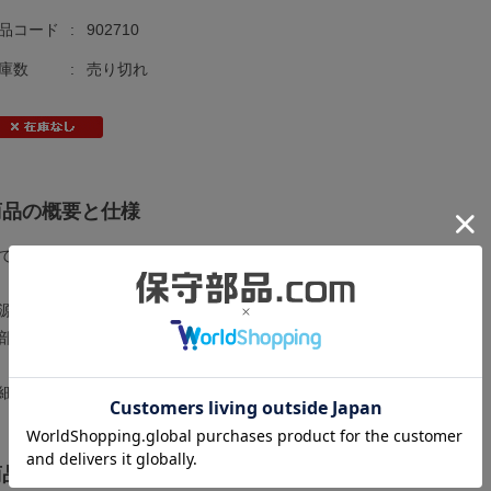
品コード
:
902710
庫数
:
売り切れ
商品の概要と仕様
でに生産終了している貴重な製品です。
源電圧：AC100-120/200-240V 50/60Hz
部電圧出力：DC24V 最大0.3A
細は
メーカーページ
をご覧ください。
商品の状態