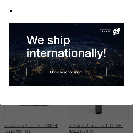
製造年：1991年
本体のところどころに細かいキズ、色焼けがありますが状態は良
好です。
この商品と同一型番の商品
803103
802869
オムロン 入力ユニット C200H-
オムロン 入力ユニット C200H-
ID212 (02年製)
ID212 (98年製)