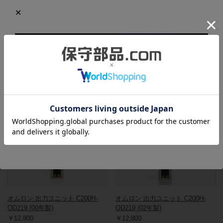
製造年：2000年
ところどころにキズや汚れ、変色している箇所がありますが、目
立ったものはなく状態は良好です。
この商品と同一型番の商品
903028
900741
オムロン 出力ユニット C200H-
オムロン 出力ユニット C200H-
OD219 (00年製)
OD219 (02年製)
￥12,800
￥12,800