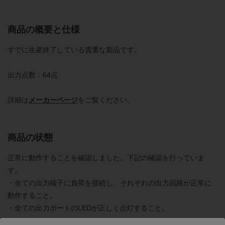
商品の概要と仕様
すでに生産終了している貴重な製品です。
出力点数：64点
詳細は
メーカーページ
をご覧ください。
商品の状態
正常に動作することを確認しました。下記の確認を行っていま
す。
・全ての出力端子に負荷を接続し、それぞれの出力回路が正常に
動作すること。
・全ての出力ポートのLEDが正しく点灯すること。