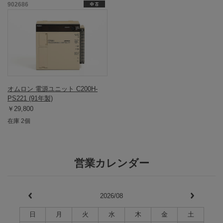
902686
オムロン 電源ユニット C200H-
PS221 (91年製)
￥29,800
在庫 2個
営業カレンダー
2026/08
日
月
火
水
木
金
土